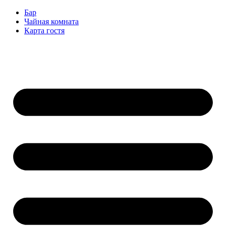
Перейти
Бар
к
Чайная комната
содержимому
Карта гостя